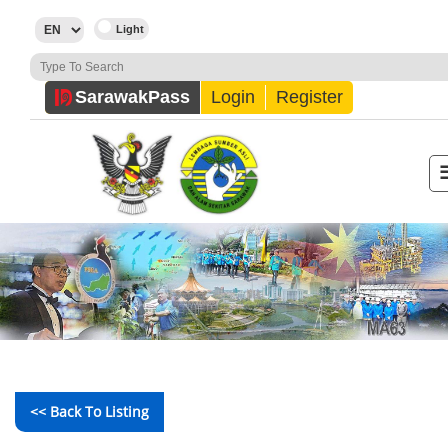
Sarawak
Pass
Login
Register
<< Back To Listing