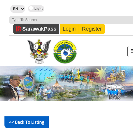
Sarawak
Pass
Login
Register
<< Back To Listing