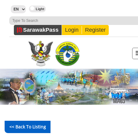
Sarawak
Pass
Login
Register
<< Back To Listing