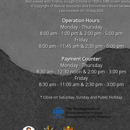
Best viewed with Firefox, Google Chrome in 1920 x 1080 screen resolu
© Copyright of Natural Resources And Environment Board Sarawa
Last Updated On 10 Aug 2026
Operation Hours:
Monday - Thursday
8:00 am - 1:00 pm & 2:00 pm - 5:00 pm
Friday
8:00 am - 11:45 am & 2:30 pm - 5:00 pm
Payment Counter:
Monday - Thursday
8:30 am - 12:30 noon & 2:00 pm - 3:00 pm
Friday
8:30 am - 11:00 am & 2:30 pm - 3:00 pm
* Close on Saturday, Sunday and Public Holiday