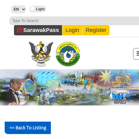
Sarawak
Pass
Login
Register
<< Back To Listing