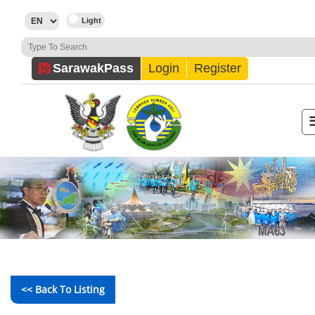
Sarawak
Pass
Login
Register
<< Back To Listing