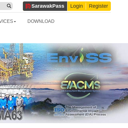
Sarawak
Pass
Login
Register
VICES
DOWNLOAD