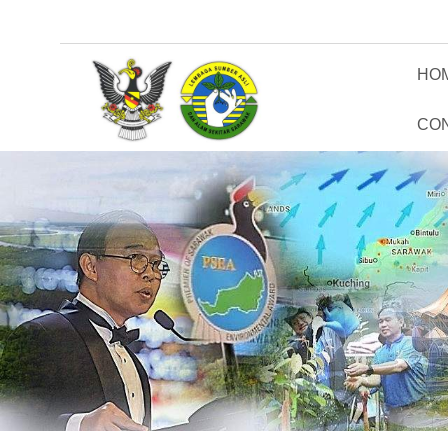
HO
CO