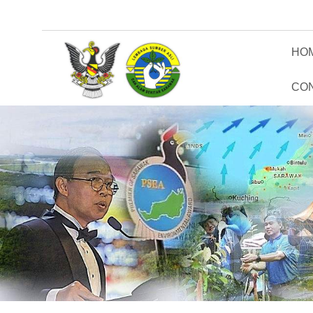
HO
CO