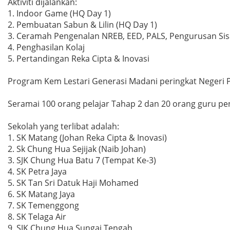
Aktiviti dijalankan:
1. Indoor Game (HQ Day 1)
2. Pembuatan Sabun & Lilin (HQ Day 1)
3. Ceramah Pengenalan NREB, EED, PALS, Pengurusan Sisa
4. Penghasilan Kolaj
5. Pertandingan Reka Cipta & Inovasi
Program Kem Lestari Generasi Madani peringkat Negeri 
Seramai 100 orang pelajar Tahap 2 dan 20 orang guru pe
Sekolah yang terlibat adalah:
1. SK Matang (Johan Reka Cipta & Inovasi)
2. Sk Chung Hua Sejijak (Naib Johan)
3. SJK Chung Hua Batu 7 (Tempat Ke-3)
4. SK Petra Jaya
5. SK Tan Sri Datuk Haji Mohamed
6. SK Matang Jaya
7. SK Temenggong
8. SK Telaga Air
9. SJK Chung Hua Sungai Tengah