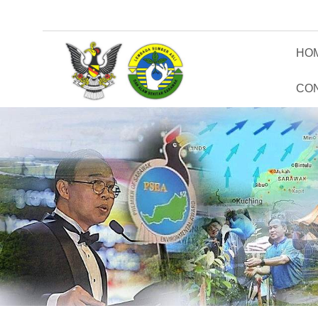
HO
CO