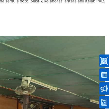
emula botol plastik, kolaborasi antara ahli Kelab PALS