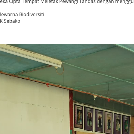
a Cipta Tempat Meletak Pewangi Tandas dengan mengguna s
warna Biodiversiti
SK Sebako