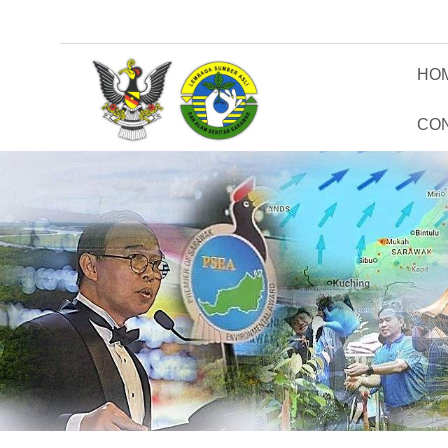
HO
CO