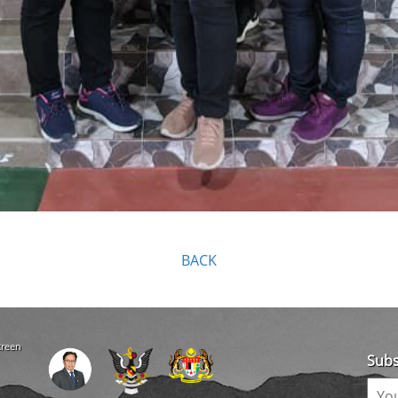
BACK
creen
Subs