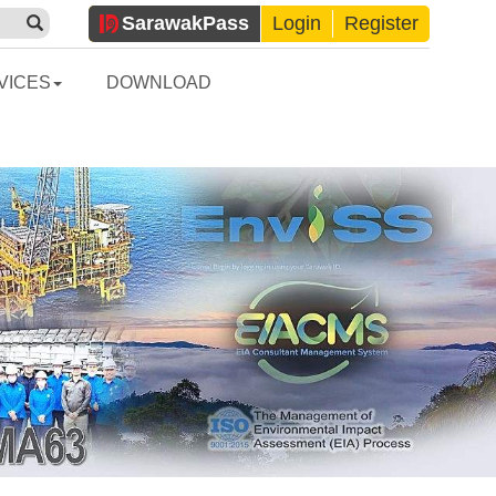
Sarawak
Pass
Login
Register
VICES
DOWNLOAD