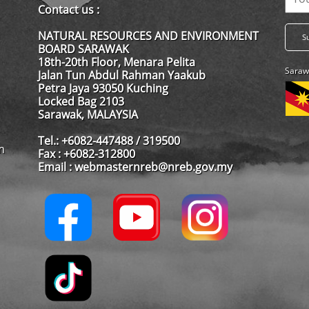
Contact us :
NATURAL RESOURCES AND ENVIRONMENT
BOARD SARAWAK
18th-20th Floor, Menara Pelita
Saraw
Jalan Tun Abdul Rahman Yaakub
Petra Jaya 93050 Kuching
Locked Bag 2103
Sarawak, MALAYSIA
Tel.: +6082-447488 / 319500
m
Fax : +6082-312800
Email : webmasternreb@nreb.gov.my