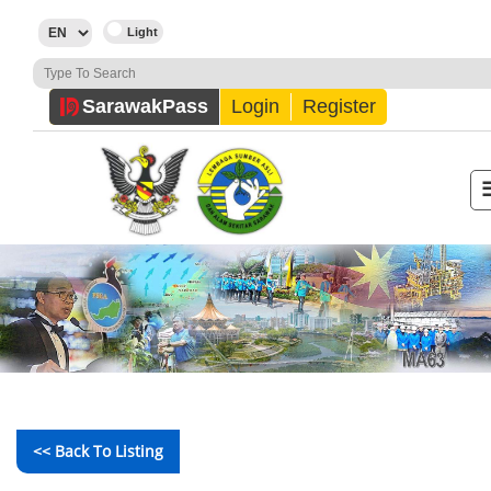
Sarawak
Pass
Login
Register
<< Back To Listing