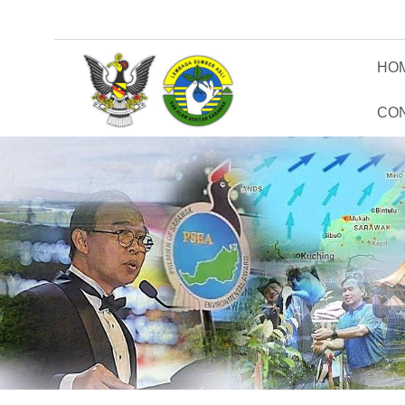
HO
CO