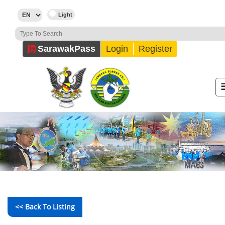
Sarawak
Pass
Login
Register
<< Back To Listing