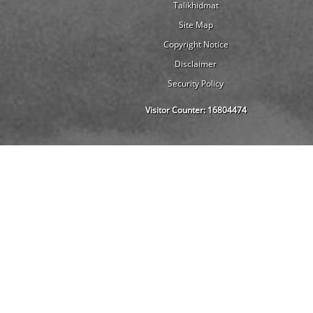
Talikhidmat
Site Map
Copyright Notice
Disclaimer
Security Policy
Visitor Counter:
16804474