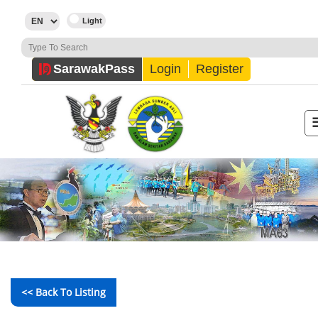
Sarawak
Pass
Login
Register
<< Back To Listing