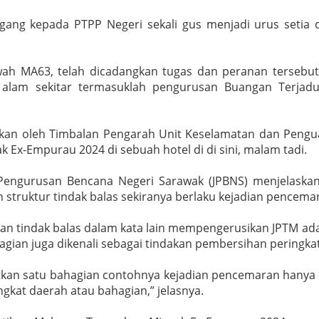
egang kepada PTPP Negeri sekali gus menjadi urus setia
h MA63, telah dicadangkan tugas dan peranan tersebut 
lam sekitar termasuklah pengurusan Buangan Terjadual
akan oleh Timbalan Pengarah Unit Keselamatan dan Peng
Ex-Empurau 2024 di sebuah hotel di di sini, malam tadi.
Pengurusan Bencana Negeri Sarawak (JPBNS) menjelaskan
 struktur tindak balas sekiranya berlaku kejadian pencem
kkan tindak balas dalam kata lain mempengerusikan JPTM a
gian juga dikenali sebagai tindakan pembersihan peringka
an satu bahagian contohnya kejadian pencemaran hanya ber
kat daerah atau bahagian,” jelasnya.