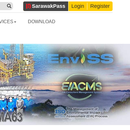
Sarawak
Pass
Login
Register
VICES
DOWNLOAD