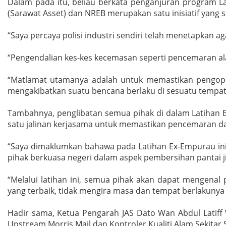
Dalam pada itu, beliau berkata penganjuran program L
(Sarawat Asset) dan NREB merupakan satu inisiatif yang s
“Saya percaya polisi industri sendiri telah menetapkan 
“Pengendalian kes-kes kecemasan seperti pencemaran ala
“Matlamat utamanya adalah untuk memastikan pengoper
mengakibatkan suatu bencana berlaku di sesuatu tempat,
Tambahnya, penglibatan semua pihak di dalam Latihan E
satu jalinan kerjasama untuk memastikan pencemaran d
“Saya dimaklumkan bahawa pada Latihan Ex-Empurau ini 
pihak berkuasa negeri dalam aspek pembersihan pantai
“Melalui latihan ini, semua pihak akan dapat mengen
yang terbaik, tidak mengira masa dan tempat berlakuny
Hadir sama, Ketua Pengarah JAS Dato Wan Abdul Latiff 
Upstream Morris Mail dan Kontroler Kualiti Alam Sekitar 