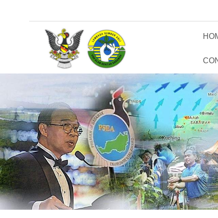
HO
CO