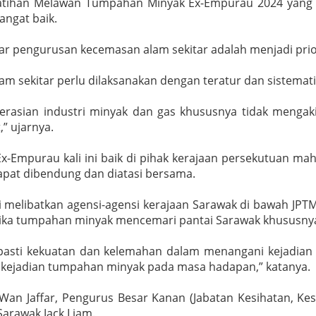
atihan Melawan Tumpahan Minyak Ex-Empurau 2024 yang d
angat baik.
agar pengurusan kecemasan alam sekitar adalah menjadi prio
m sekitar perlu dilaksanakan dengan teratur dan sistemat
asian industri minyak dan gas khususnya tidak mengaki
” ujarnya.
x-Empurau kali ini baik di pihak kerajaan persekutuan 
apat dibendung dan diatasi bersama.
melibatkan agensi-agensi kerajaan Sarawak di bawah JPT
 jika tumpahan minyak mencemari pantai Sarawak khususny
al pasti kekuatan dan kelemahan dalam menangani kejad
a kejadian tumpahan minyak pada masa hadapan,” katanya.
Wan Jaffar, Pengurus Besar Kanan (Jabatan Kesihatan, Kes
Sarawak Jack Liam.