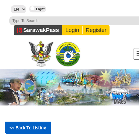
Sarawak
Pass
Login
Register
<< Back To Listing