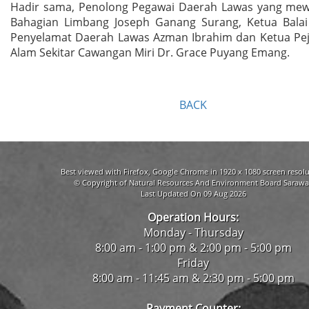
Hadir sama, Penolong Pegawai Daerah Lawas yang mewa
Bahagian Limbang Joseph Ganang Surang, Ketua Bala
Penyelamat Daerah Lawas Azman Ibrahim dan Ketua Pej
Alam Sekitar Cawangan Miri Dr. Grace Puyang Emang.
BACK
Best viewed with Firefox, Google Chrome in 1920 x 1080 screen resolu
© Copyright of Natural Resources And Environment Board Sarawa
Last Updated On 09 Aug 2026
Operation Hours:
Monday - Thursday
8:00 am - 1:00 pm & 2:00 pm - 5:00 pm
Friday
8:00 am - 11:45 am & 2:30 pm - 5:00 pm
Payment Counter: