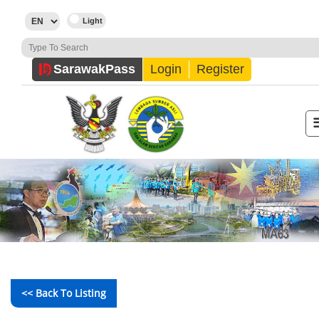
Sarawak
Pass
Login
Register
<< Back To Listing