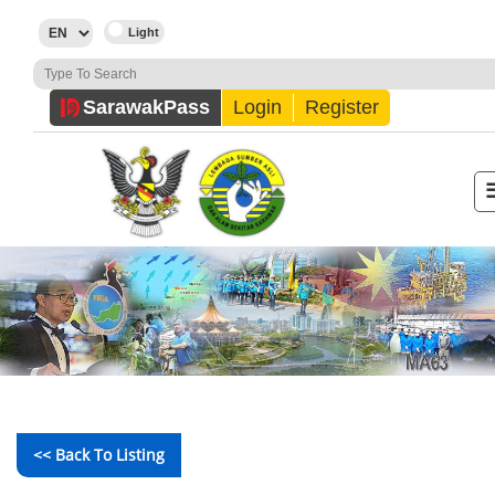
Sarawak
Pass
Login
Register
<< Back To Listing