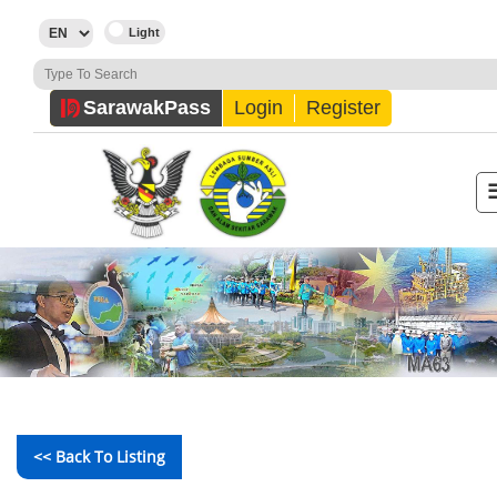
Sarawak
Pass
Login
Register
<< Back To Listing